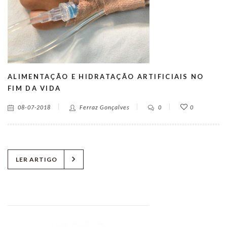
ALIMENTAÇÃO E HIDRATAÇÃO ARTIFICIAIS NO
FIM DA VIDA
08-07-2018
Ferraz Gonçalves
0
0
chevron_right
LER ARTIGO