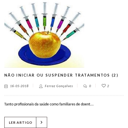
NÃO INICIAR OU SUSPENDER TRATAMENTOS (2)
16-05-2018
Ferraz Gonçalves
0
2
Tanto profissionais da saúde como familiares de doent...
chevron_right
LER ARTIGO