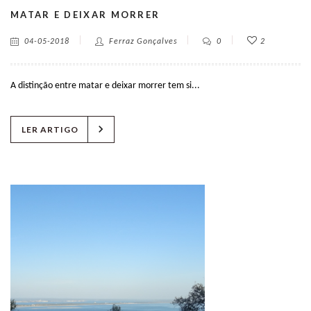
MATAR E DEIXAR MORRER
04-05-2018
Ferraz Gonçalves
0
2
A distinção entre matar e deixar morrer tem si...
chevron_right
LER ARTIGO