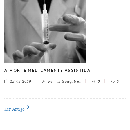
A MORTE MEDICAMENTE ASSISTIDA
12-02-2020
Ferraz Gonçalves
0
0
chevron_right
Ler Artigo