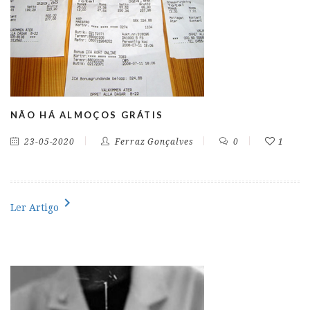
NÃO HÁ ALMOÇOS GRÁTIS
23-05-2020
Ferraz Gonçalves
0
1
chevron_right
Ler Artigo