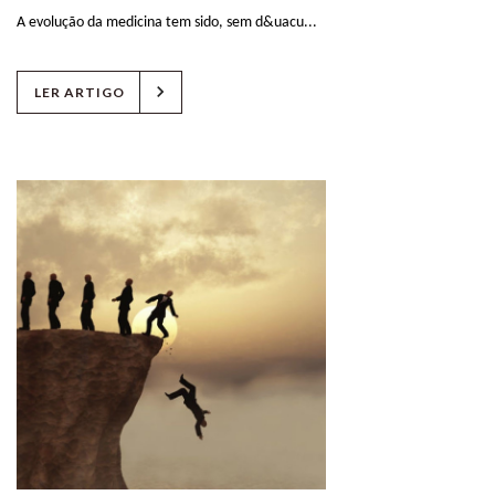
A evolução da medicina tem sido, sem d&uacu...
chevron_right
LER ARTIGO