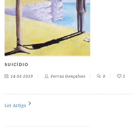
SUICÍDIO
14-01-2019
Ferraz Gonçalves
0
2
chevron_right
Ler Artigo