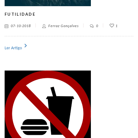
FUTILIDADE
07-10-2018
Ferraz Gonçalves
0
1
chevron_right
Ler Artigo