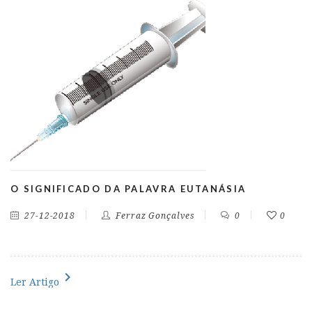
O SIGNIFICADO DA PALAVRA EUTANÁSIA
27-12-2018
Ferraz Gonçalves
0
0
chevron_right
Ler Artigo