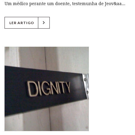
Um médico perante um doente, testemunha de Jeov&aa...
chevron_right
LER ARTIGO