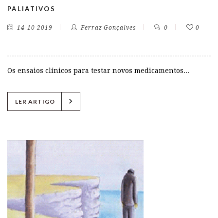
PALIATIVOS
14-10-2019
Ferraz Gonçalves
0
0
Os ensaios clínicos para testar novos medicamentos...
chevron_right
LER ARTIGO