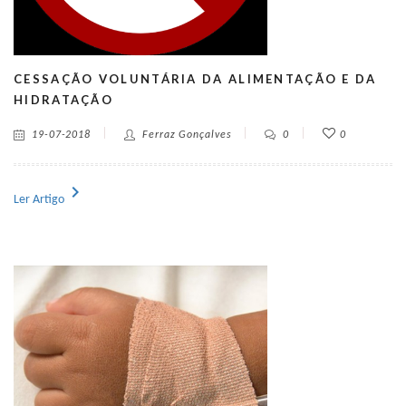
CESSAÇÃO VOLUNTÁRIA DA ALIMENTAÇÃO E DA
HIDRATAÇÃO
19-07-2018
Ferraz Gonçalves
0
0
chevron_right
Ler Artigo