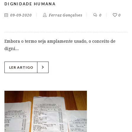
DIGNIDADE HUMANA
09-09-2020
Ferraz Gonçalves
0
0
Embora o termo seja amplamente usado, o conceito de
digni...
chevron_right
LER ARTIGO