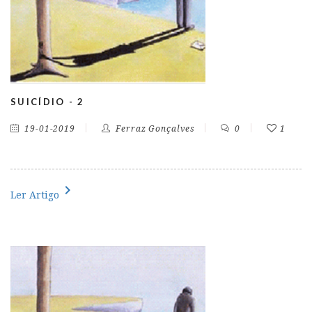
SUICÍDIO - 2
19-01-2019
Ferraz Gonçalves
0
1
chevron_right
Ler Artigo