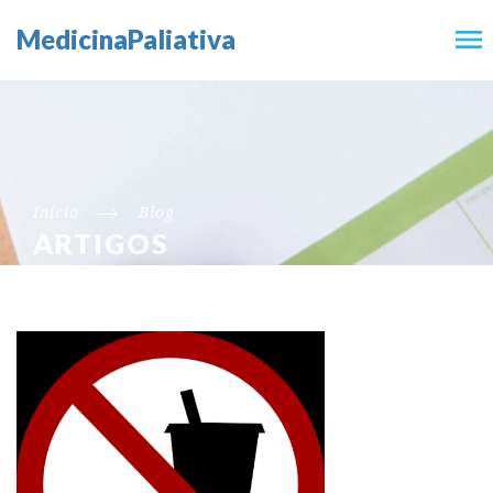
MedicinaPaliativa
Início
Blog
ARTIGOS