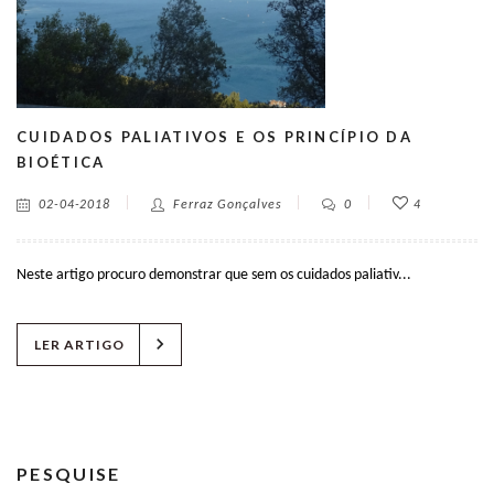
CUIDADOS PALIATIVOS E OS PRINCÍPIO DA
BIOÉTICA
02-04-2018
Ferraz Gonçalves
0
4
Neste artigo procuro demonstrar que sem os cuidados paliativ...
chevron_right
LER ARTIGO
PESQUISE