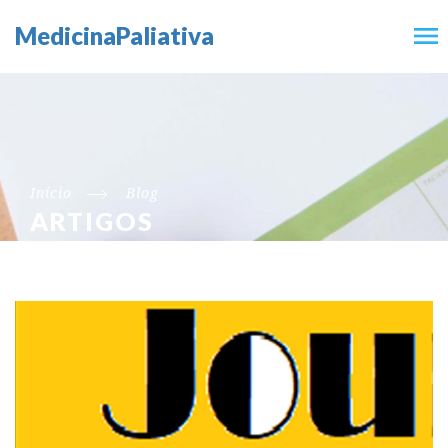
MedicinaPaliativa
Início
Blog
ARTIGOS