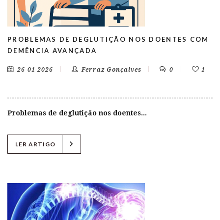
PROBLEMAS DE DEGLUTIÇÃO NOS DOENTES COM
DEMÊNCIA AVANÇADA
26-01-2026
Ferraz Gonçalves
0
1
Problemas de deglutição nos doentes...
chevron_right
LER ARTIGO