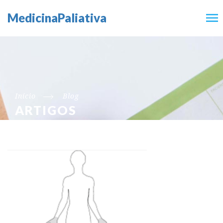
MedicinaPaliativa
Início
Blog
ARTIGOS