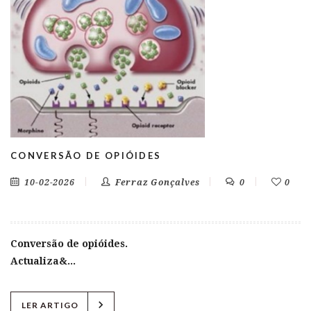
CONVERSÃO DE OPIÓIDES
10-02-2026
Ferraz Gonçalves
0
0
Conversão de opióides.
Actualiza&...
chevron_right
LER ARTIGO