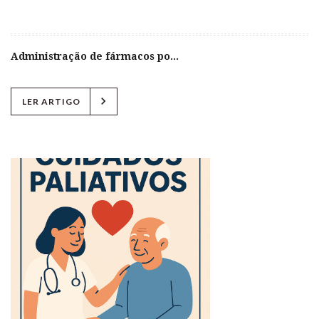
Administração de fármacos po...
chevron_right
LER ARTIGO