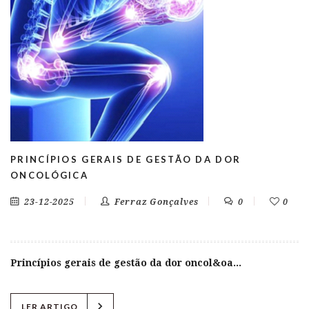
PRINCÍPIOS GERAIS DE GESTÃO DA DOR
ONCOLÓGICA
23-12-2025
Ferraz Gonçalves
0
0
Princípios gerais de gestão da dor oncol&oa...
chevron_right
LER ARTIGO