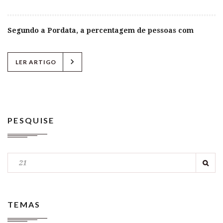
Segundo a Pordata, a percentagem de pessoas com
chevron_right
LER ARTIGO
PESQUISE
TEMAS