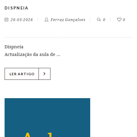
DISPNEIA
26-03-2026
Ferraz Gonçalves
0
0
Dispneia
Actualização da aula de ...
chevron_right
LER ARTIGO