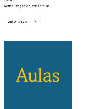
Tosse.
Actualização de artigo pub...
chevron_right
LER ARTIGO