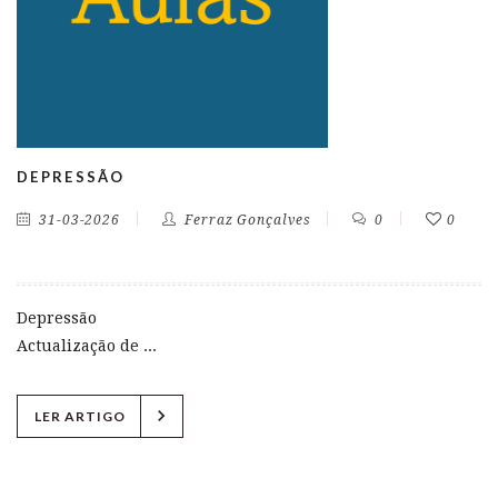
DEPRESSÃO
31-03-2026
Ferraz Gonçalves
0
0
Depressão
Actualização de ...
chevron_right
LER ARTIGO