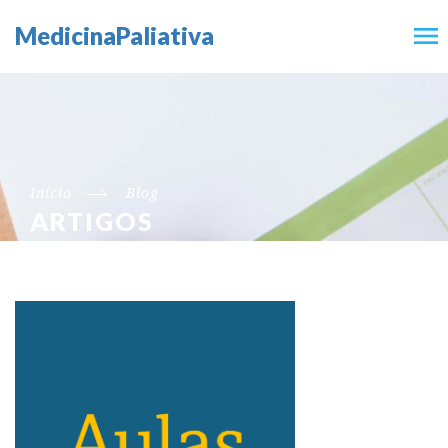
MedicinaPaliativa
Início
Blog
ARTIGOS