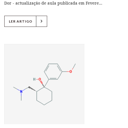
Dor - actualização de aula publicada em Fevere...
chevron_right
LER ARTIGO