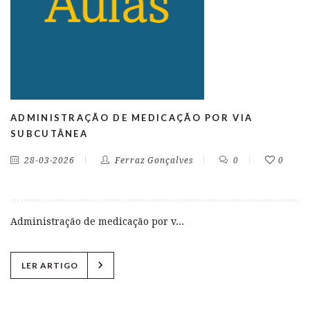
ADMINISTRAÇÃO DE MEDICAÇÃO POR VIA
SUBCUTÂNEA
28-03-2026
Ferraz Gonçalves
0
0
Administração de medicação por v...
chevron_right
LER ARTIGO