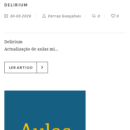
DELIRIUM
30-03-2026
Ferraz Gonçalves
0
0
Delirium
Actualização de aulas mi...
chevron_right
LER ARTIGO