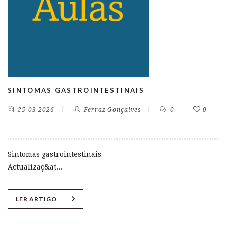
SINTOMAS GASTROINTESTINAIS
25-03-2026
Ferraz Gonçalves
0
0
Sintomas gastrointestinais
Actualizaç&at...
chevron_right
LER ARTIGO