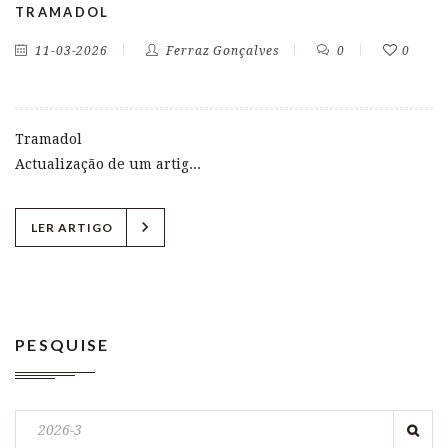
TRAMADOL
11-03-2026
Ferraz Gonçalves
0
0
Tramadol
Actualização de um artig...
chevron_right
LER ARTIGO
PESQUISE