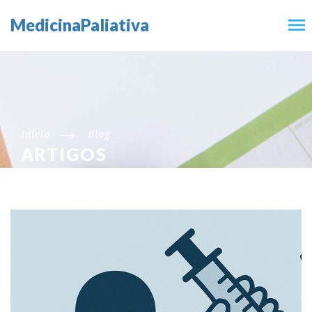
MedicinaPaliativa
Início
Blog
ARTIGOS