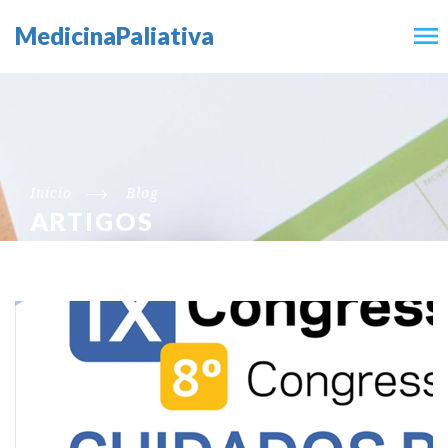
MedicinaPaliativa
Início
Blog
ARTIGOS