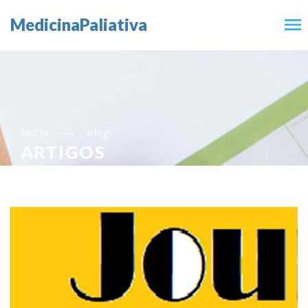
MedicinaPaliativa
Início
Blog
ARTIGOS