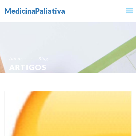
MedicinaPaliativa
Início
Blog
ARTIGOS