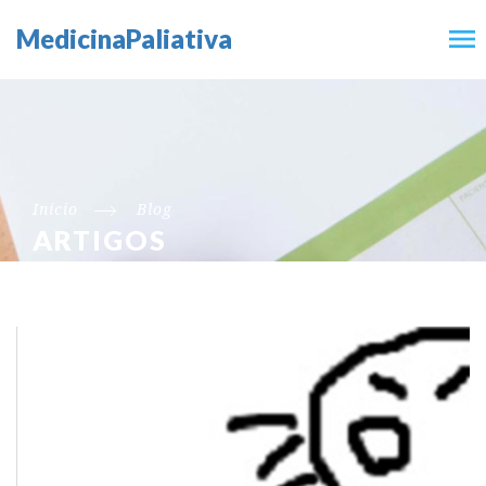
MedicinaPaliativa
Início
Blog
ARTIGOS