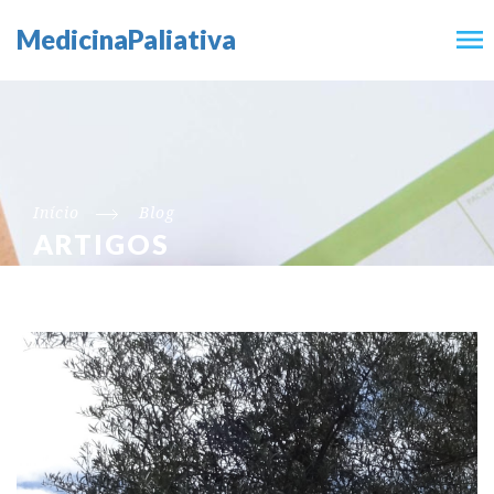
MedicinaPaliativa
Início
Blog
ARTIGOS