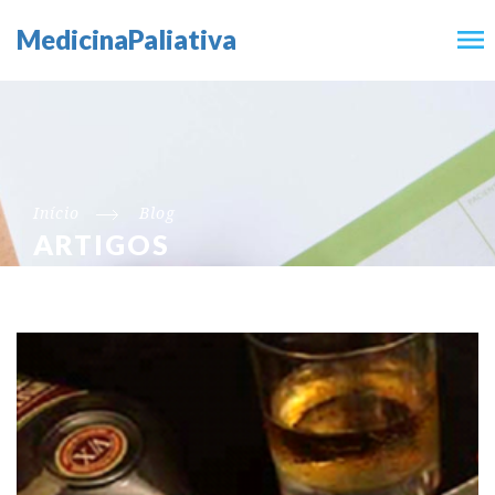
MedicinaPaliativa
Início
Blog
ARTIGOS