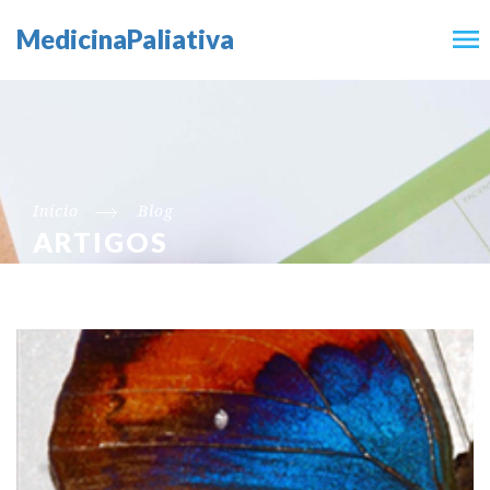
MedicinaPaliativa
Início
Blog
ARTIGOS