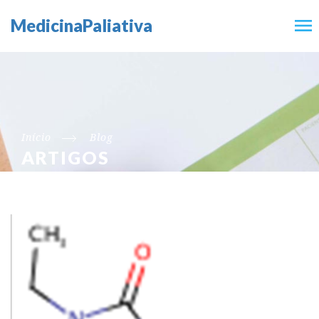
MedicinaPaliativa
Início
Blog
ARTIGOS