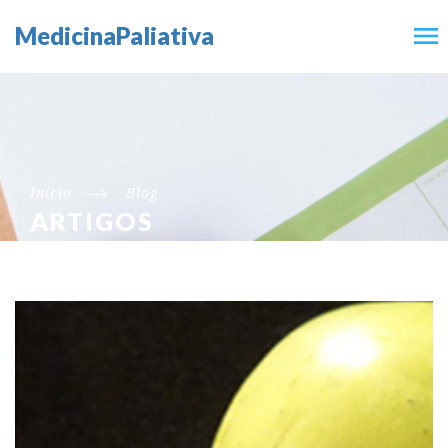
MedicinaPaliativa
Início
Blog
ARTIGOS