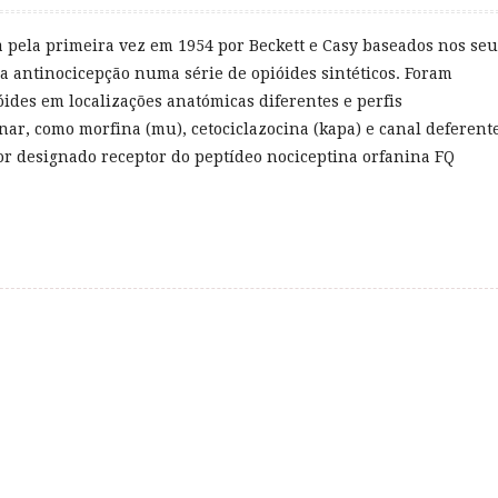
ta pela primeira vez em 1954 por Beckett e Casy baseados nos seu
 a antinocicepção numa série de opióides sintéticos. Foram
óides em localizações anatómicas diferentes e perfis
nar, como morfina (
mu
), cetociclazocina (
kapa
) e canal deferent
tor designado receptor do peptídeo nociceptina orfanina FQ